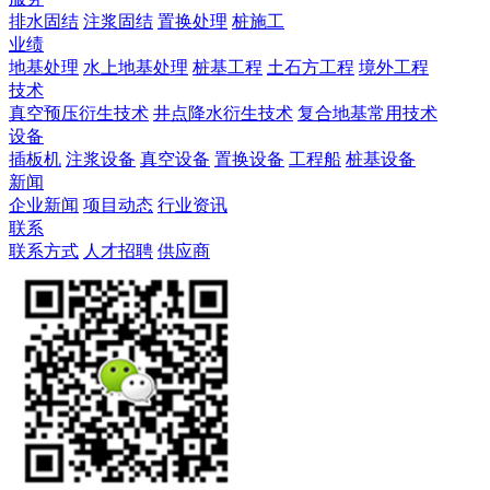
排水固结
注浆固结
置换处理
桩施工
业绩
地基处理
水上地基处理
桩基工程
土石方工程
境外工程
技术
真空预压衍生技术
井点降水衍生技术
复合地基常用技术
设备
插板机
注浆设备
真空设备
置换设备
工程船
桩基设备
新闻
企业新闻
项目动态
行业资讯
联系
联系方式
人才招聘
供应商