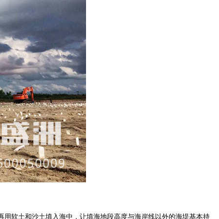
段，再用软土和沙土填入海中，让填海地段高度与海岸线以外的海堤基本持