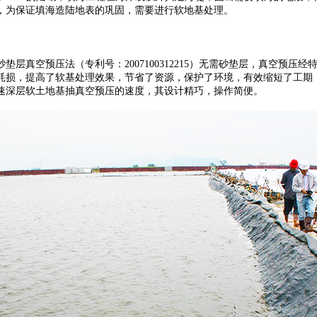
，为保证填海造陆地表的巩固，需要进行软地基处理。
预压法（专利号：2007100312215）无需砂垫层，真空预压经特制的接驳
耗损，提高了软基处理效果，节省了资源，保护了环境，有效缩短了工期
速深层软土地基抽真空预压的速度，其设计精巧，操作简便。