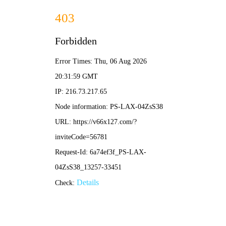
2025澳门原料1688大全-免费完整资料
EN
首页
概况
设备
服务
EQUIPMENT
业绩
真空设备
技术
设备